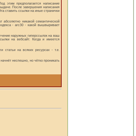
Под этим предполагается написание
 выдаче. После завершения написания
та ставить ссылки на иные странички
ат абсолютно никакой семантической
ндекса - агс30 - какой вышвыривает
лучение наружных гиперссылок на вaш
сылки на вебсайт. Когда и имеется
и статьи на всяких ресурсах - т.е.
начнёт неспешно, но чётко проникать