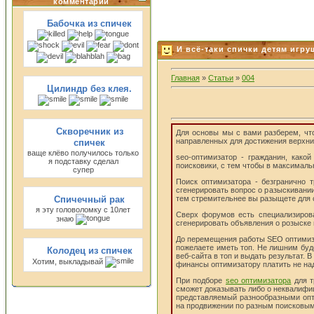
комментарии
Бабочка из спичек
И всё-таки спички детям игрушк
Главная
»
Статьи
»
004
Цилиндр без клея.
Скворечник из
Для основы мы с вами разберем, что
направленных для достижения верхних
спичек
ваще клёво получилось только
seo-оптимизатор - гражданин, како
я подставку сделал
поисковики, с тем чтобы в максималь
супер
Поиск оптимизатора - безгранично 
сгенерировать вопрос о разыскивании
Спичечный рак
тем стремительнее вы разыщете для 
я эту головоломку с 10лет
Сверх форумов есть специализирова
знаю
сгенерировать объявления о розыске
До перемещения работы SEO оптимизат
пожелаете иметь топ. Не лишним буд
Колодец из спичек
веб-сайта в топ и выдать результат.
Хотим, выкладывай
финансы оптимизатору платить не на
При подборе
seo оптимизатора
для т
сможет доказывать либо о неквалифиц
представляемый разнообразными опти
на продвижении по разным поисковым 