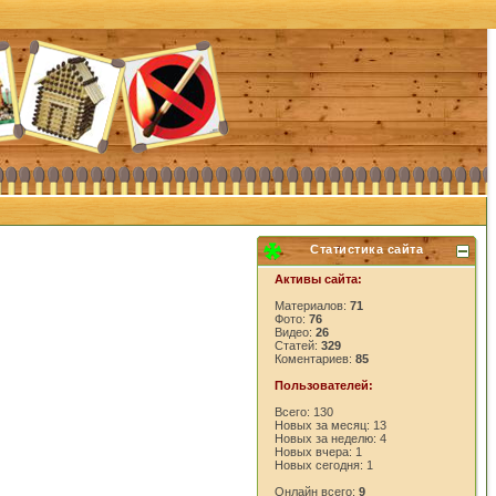
Статистика сайта
Активы сайта:
Материалов:
71
Фото:
76
Видео:
26
Статей:
329
Коментариев:
85
Пользователей:
Всего: 130
Новых за месяц: 13
Новых за неделю: 4
Новых вчера: 1
Новых сегодня: 1
Онлайн всего:
9