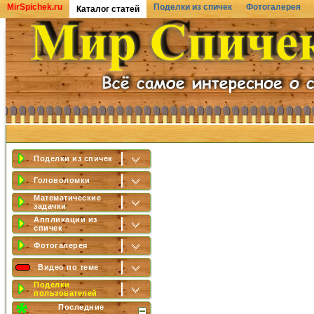
MirSpichek.ru
Поделки из спичек
Фотогалерея
Каталог статей
Поделки из спичек
Головоломки
Математические
задачки
Аппликации из
спичек
Фотогалерея
Видео по теме
Поделки
пользователей
Последние