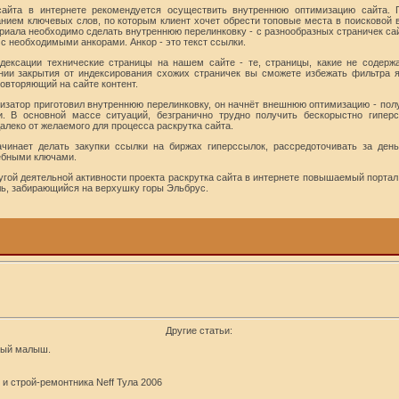
сайта в интернете рекомендуется осуществить внутреннюю оптимизацию сайта. 
анием ключевых слов, по которым клиент хочет обрести топовые места в поисковой
риала необходимо сделать внутреннюю перелинковку - с разнообразных страничек сай
 с необходимыми анкорами. Анкор - это текст ссылки.
дексации технические страницы на нашем сайте - те, страницы, какие не содерж
нии закрытия от индексирования схожих страничек вы сможете избежать фильтра я
повторяющий на сайте контент.
имизатор приготовил внутреннюю перелинковку, он начнёт внешнюю оптимизацию - по
 В основной массе ситуаций, безгранично трудно получить бескорыстно гиперс
далеко от желаемого для процесса раскрутка сайта.
чинает делать закупки ссылки на биржах гиперссылок, рассредоточивать за деньг
ребными ключами.
гой деятельной активности проекта раскрутка сайта в интернете повышаемый портал 
ель, забирающийся на верхушку горы Эльбрус.
Другие статьи:
вый малыш.
и строй-ремонтника Neff Тула 2006