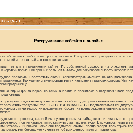
а... (S.V.)
Раскручивание вебсайта в онлайне.
 же обозначает соображение раскрутка сайта. Следовательно, раскрутка сайта в ин
 позиций интернет-сайта в топе поисковиков.
й видит детали в продвижении сайтов. По собственной сущности - это эксперт, к
но короткий временной срок и с большей выгодой для покупателя вывести вебсайт в то
трудная проблема. Повстречать онлайн оптимизаторов сможете на специализиров
 продвиженца. Как удачно сгенерировать тему - написано в правилах форума. Чем ка
себя продвиженца.
нные биржи фрилансеров, на каких аналогично проживают в надобном числе прод
 продвиженца.
ору нужно представить для него объект - вебсайт, для продвижения в онлайне, а точ
ет обозначить требуемый топ - ТОП3, ТОП10 или ТОП5. Предполагаемая кандидатур
 В основном сумма раскрутки предполагает бюджет на вознаграждение оптимизатора и
длежит.
рудоемкого процесса, каковой именуется раскрутка сайта, не стоит кидаться на п
ированности оптимизатора, или о каких-то скрытых платежах. В основном, первый вар
мизаторами. Вызнайте, какие они продвигали сайты - проще говоря, посмотрите п
запросам, тем безопаснее - указывает об искушенности seo оптимизатора.