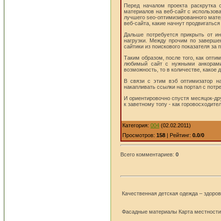
Перед началом проекта раскрутка 
материалов на веб-сайт с использов
лучшего seo-оптимизированного мате
веб-сайта, какие начнут продвигаться
Дальше потребуется прикрыть от ин
нагрузки. Между прочим по заверше
сайтики из поискового показателя за 
Таким образом, после того, как опт
любимый сайт с нужными анкорами.
возможность, то в количестве, какое 
В связи с этим вэб оптимизатор на
накапливать ссылки на портал с пот
И ориентировочно спустя месяцок-дру
к заветному топу - как горовосходит
Категория:
004
(02.02.2011)
Просмотров:
158
| Рейтинг:
0.0
/
0
Всего комментариев:
0
Качественная детская одежда – здоро
Фасадные материалы Карта местности 