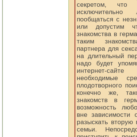
секретом, что 
исключительно
пообщаться с нез
или допустим ч
знакомства в герм
таким знакомст
партнера для секса
на длительный пе
надо будет упомя
интернет-сайт
необходимые ср
плодотворного пои
конечно же, та
знакомств в гер
возможность любо
вне зависимости 
разыскать вторую 
семьи. Непосре
приступить к поис