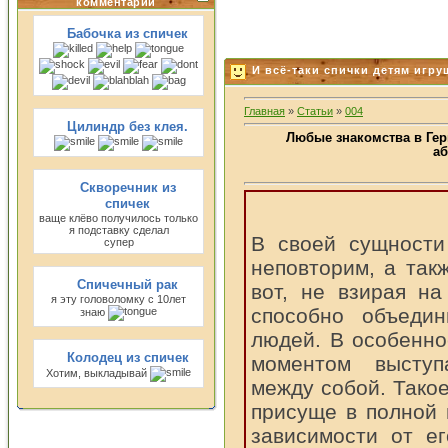
комментарии
Бабочка из спичек
И всё-таки спички детям игрушк
Главная
»
Статьи
»
004
Цилиндр без клея.
Любые знакомства в Гер
а
Скворечник из
спичек
ваще клёво получилось только
я подставку сделал
В своей сущности
супер
неповторим, а так
Спичечный рак
вот, не взирая на
я эту головоломку с 10лет
способно объеди
знаю
людей. В особенн
Колодец из спичек
моментом выступ
Хотим, выкладывай
между собой. Тако
присуще в полной 
зависимости от е