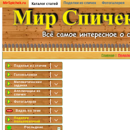
MirSpichek.ru
Поделки из спичек
Фотогалерея
Каталог статей
Главная
|
Поделк
Поделки из спичек
Головоломки
Математические
задачки
Аппликации из
спичек
Фотогалерея
Видео по теме
Поделки
пользователей
Последние