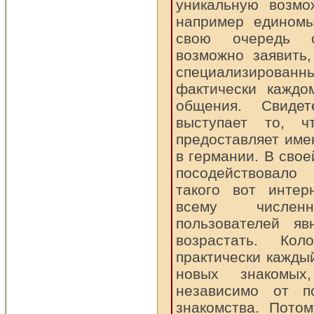
уникальную возмо
например единомы
свою очередь с
возможно заявить
специализированн
фактически каждо
общения. Свиде
выступает то, ч
предоставляет име
в германии. В свое
посодействовало
такого вот интер
всему числен
пользователей яв
возрастать. Ко
практически кажды
новых знакомых
независимо от п
знакомства. Пото