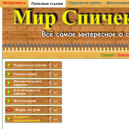
MirSpichek.ru
Поделки из спичек
Фотогалерея
Полезные ссылки
Главная
|
Поделк
Поделки из спичек
Головоломки
Математические
задачки
Аппликации из
спичек
Фотогалерея
Видео по теме
Поделки
пользователей