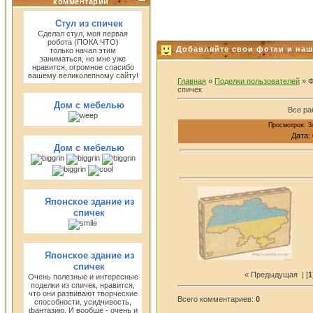
комментарии
Стул из спичек
Сделал стул, моя первая
робота (ПОКА ЧТО)
Добавляйте свои фотки и наш
только начал этим
заниматься, но мне уже
нравится, огромное спасибо
вашему великолепному сайту!
Главная
»
Поделки пользователей
» Ф
спичек
Дом с мебелью
Все ра
Просмотров: 3
Дата: 
Дом с мебелью
Японское здание из
спичек
Японское здание из
спичек
« Предыдущая
| [
1
Очень полезные и интересные
поделки из спичек, нравится,
что они развивают творческие
Всего комментариев:
0
способности, усидчивость,
фантазию. И вообще - очень и