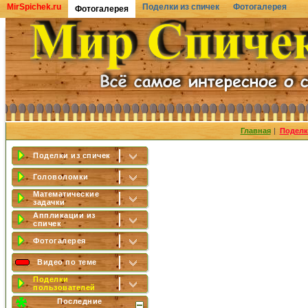
MirSpichek.ru
Поделки из спичек
Фотогалерея
Фотогалерея
Главная
|
Поделк
Поделки из спичек
Головоломки
Математические
задачки
Аппликации из
спичек
Фотогалерея
Видео по теме
Поделки
пользователей
Последние