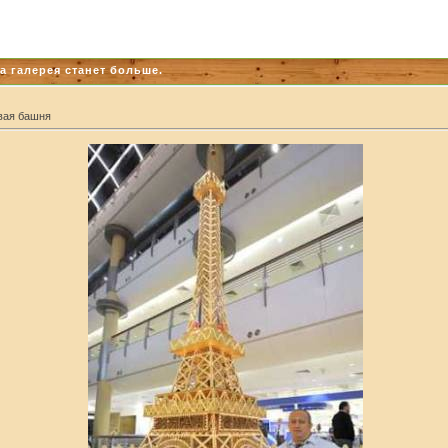
а галерея станет больше.
вая башня