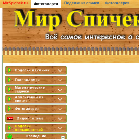
MirSpichek.ru
Поделки из спичек
Фотогалерея
Фотогалерея
Поделки из спичек
Головоломки
Математические
задачки
Аппликации из
спичек
Фотогалерея
Видео по теме
Поделки
пользователей
Последние