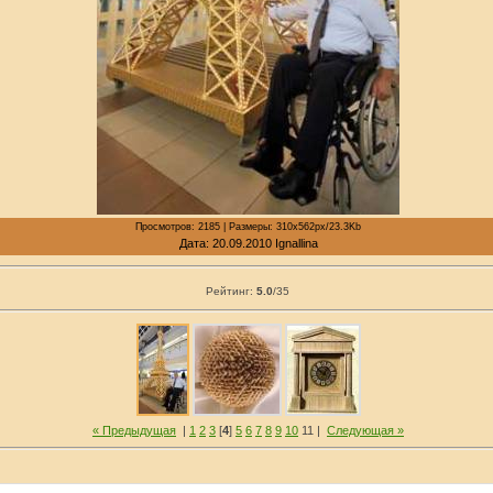
Просмотров: 2185 | Размеры: 310x562px/23.3Kb
Дата: 20.09.2010 Ignallina
Рейтинг:
5.0
/
35
« Предыдущая
|
1
2
3
[
4
]
5
6
7
8
9
10
11 |
Следующая »