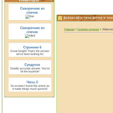
комментарии
Скворечник из
спичек
Добавляйте свои фотки и наш
Скворечник из
Главная
»
Галерея поделок
» Эйфеле
спичек
Строение 6
Great instghi! That's the answer
we've been looking for.
Сундучок
Deadly accurate answer. You've
hit the buylesle!
Часы 2
So excited I found this article as
it made things much qurecki!