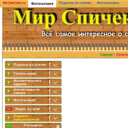
MirSpichek.ru
Поделки из спичек
Фотогалерея
Фотогалерея
Главная
|
Поделк
Поделки из спичек
Головоломки
Математические
задачки
Аппликации из
спичек
Фотогалерея
Видео по теме
Поделки
пользователей
Последние