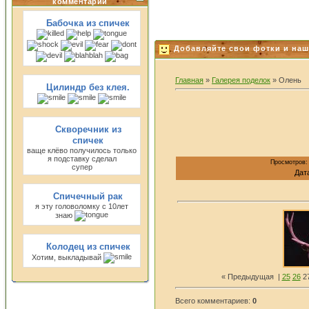
комментарии
Бабочка из спичек
Добавляйте свои фотки и наш
Главная
»
Галерея поделок
» Олень
Цилиндр без клея.
Скворечник из
спичек
ваще клёво получилось только
я подставку сделал
Просмотров: 
супер
Дата
Спичечный рак
я эту головоломку с 10лет
знаю
Колодец из спичек
Хотим, выкладывай
« Предыдущая
|
25
26
27
Всего комментариев:
0