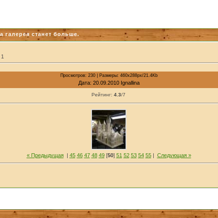
а галерея станет больше.
 1
Просмотров: 230 | Размеры: 460x288px/21.4Kb
Дата: 20.09.2010 Ignallina
Рейтинг:
4.3
/
7
« Предыдущая
|
45
46
47
48
49
[
50
]
51
52
53
54
55
|
Следующая »