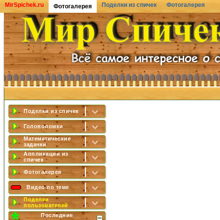
MirSpichek.ru
Поделки из спичек
Фотогалерея
Фотогалерея
Поделки из спичек
Головоломки
Математические
задачки
Аппликации из
спичек
Фотогалерея
Видео по теме
Поделки
пользователей
Последние