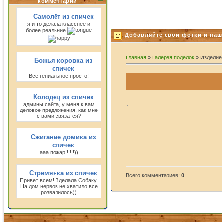
комментарии
Самолёт из спичек
я и то делала класснее и
более реальние
Добавляйте свои фотки и наш
Главная
»
Галерея поделок
» Изделие
Божья коровка из
спичек
Всё гениальное просто!
Колодец из спичек
админы сайта, у меня к вам
деловое предложения, как мне
с вами связатся?
Сжигание домика из
спичек
ааа пожар!!!!!!))
Стремянка из спичек
Всего комментариев:
0
Привет всем! Зделала Собаку.
На дом нервов не хватило все
розвалилось))