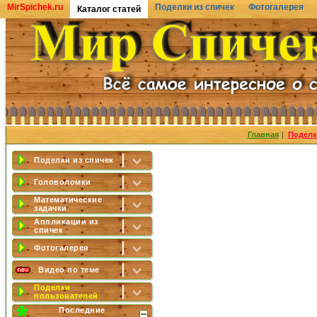
MirSpichek.ru
Поделки из спичек
Фотогалерея
Каталог статей
Главная
|
Поделк
Поделки из спичек
Головоломки
Математические
задачки
Аппликации из
спичек
Фотогалерея
Видео по теме
Поделки
пользователей
Последние