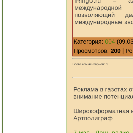
iRingU.ru – ал
международной
позволяющий де
международные зво
Категория:
004
(09.03
Просмотров:
200
| Ре
Всего комментариев:
0
Реклама в газетах 
внимание потенциа
Широкоформатная и
Артполиграф
7 мая - День радио