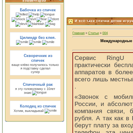
комментарии
Бабочка из спичек
И всё-таки спички детям игрушк
Главная
»
Статьи
»
004
Цилиндр без клея.
Международные 
Скворечник из
Сервис RingU п
спичек
практически бесп
ваще клёво получилось только
я подставку сделал
аппаратов в боле
супер
всего лишь местны
Спичечный рак
.
я эту головоломку с 10лет
знаю
«Звонок с мобил
России, и абсолют
Колодец из спичек
компания связи, 
Хотим, выкладывай
рубля. А так как в
берут плату за вх
телефон, эта цена