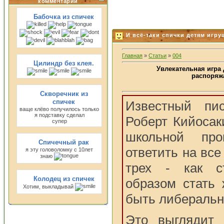
комментарии
Бабочка из спичек
И всё-таки спички детям игрушк
Главная
»
Статьи
»
004
Цилиндр без клея.
Увлекательная игра
распоряж
Скворечник из
спичек
Известный пи
ваще клёво получилось только
я подставку сделал
Роберт Кийосаки
супер
школьной пр
Спичечный рак
ответить на вс
я эту головоломку с 10лет
знаю
трех - как с
Колодец из спичек
образом стать 
Хотим, выкладывай
быть либераль
Это выглядит 