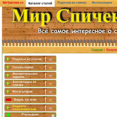
MirSpichek.ru
Поделки из спичек
Фотогалерея
Каталог статей
Главная
|
Поделк
Поделки из спичек
Головоломки
Математические
задачки
Аппликации из
спичек
Фотогалерея
Видео по теме
Поделки
пользователей
Последние