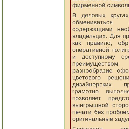
фирменной символи
В деловых кругах
обмениваться в
содержащими нео
владельцах. Для пр
как правило, об
оперативной полиг
и доступному ср
преимуществом
разнообразие офо
цветового решен
дизайнерских пр
грамотно выполн
позволяет предс
выигрышной стор
печати без пробл
оригинальные заду
Благодаря опе