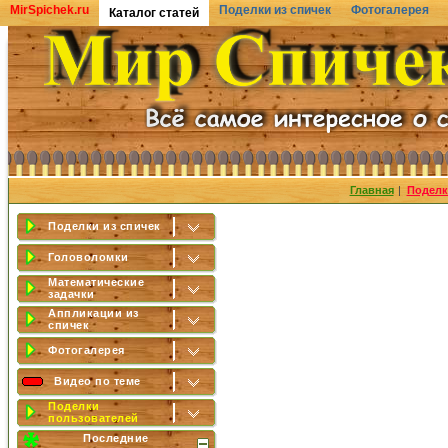
MirSpichek.ru
Поделки из спичек
Фотогалерея
Каталог статей
Главная
|
Поделк
Поделки из спичек
Головоломки
Математические
задачки
Аппликации из
спичек
Фотогалерея
Видео по теме
Поделки
пользователей
Последние