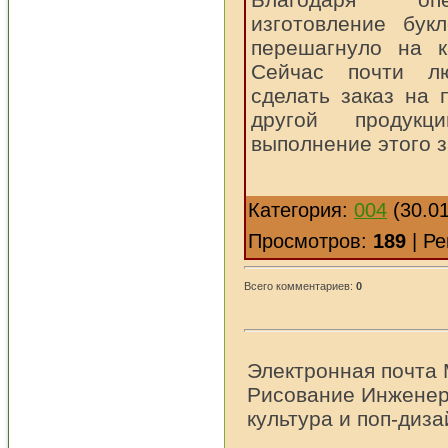
изготовление бук
перешагнуло на к
Сейчас почти л
сделать заказ на 
другой продукц
выполнение этого з
Категория:
004
(30.01
Просмотров:
189
| Ре
Всего комментариев:
0
Электронная почта 
Рисование Инженер
культура и поп-диза