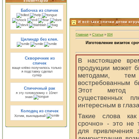
комментарии
Бабочка из спичек
И всё-таки спички детям игрушк
Главная
»
Статьи
»
004
Цилиндр без клея.
Изготовление визиток ср
Скворечник из
В настоящее врем
спичек
продукции может 
ваще клёво получилось только
я подставку сделал
методами, т
супер
востребованным б
Спичечный рак
Этот метод ха
я эту головоломку с 10лет
существенных пл
знаю
интересным в глаза
Колодец из спичек
Такие слова как
Хотим, выкладывай
срочно» - это не
для привлечения з
демонстрация возм