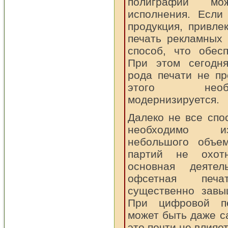
полиграфии мо
исполнения. Если
продукция, привле
печать рекламных 
способ, что обес
При этом сегодня
рода печати не пр
этого необх
модернизируется.
Далеко не все спо
необходимо из
небольшого объе
партий не охотн
основная деятел
офсетная печа
существенно завы
При цифровой пе
может быть даже 
это почти не влияет