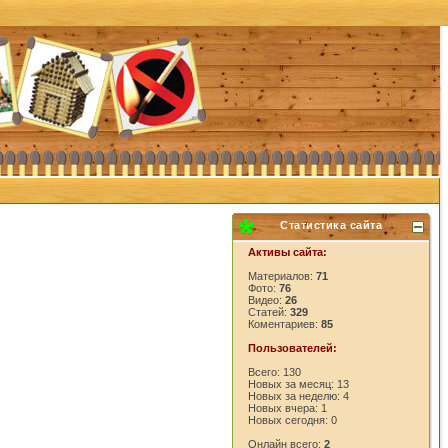
Статистика сайта
Активы сайта:
Материалов:
71
Фото:
76
Видео:
26
Статей:
329
Коментариев:
85
Пользователей:
Всего: 130
Новых за месяц: 13
Новых за неделю: 4
Новых вчера: 1
Новых сегодня: 0
Онлайн всего:
2