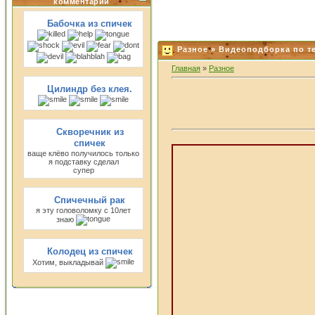
комментарии
Бабочка из спичек
Разное » Видеоподборка по т
Главная
»
Разное
Цилиндр без клея.
Скворечник из
спичек
ваще клёво получилось только
я подставку сделал
супер
Спичечный рак
я эту головоломку с 10лет
знаю
Колодец из спичек
Хотим, выкладывай