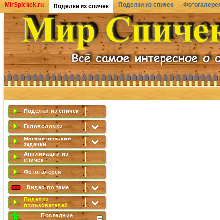
MirSpichek.ru
Поделки из спичек
Фотогалере
Поделки из спичек
Поделки из спичек
Головоломки
Математические
задачки
Аппликации из
спичек
Фотогалерея
Видео по теме
Поделки
пользователей
Последние