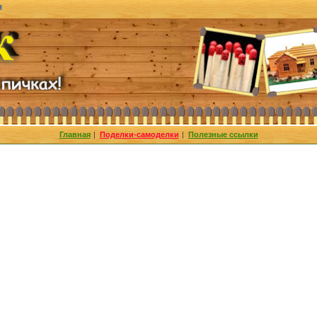
я
Главная
|
Поделки-самоделки
|
Полезные ссылки