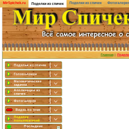
MirSpichek.ru
Поделки из спичек
Фотогалере
Поделки из спичек
Главная
|
Поделк
Поделки из спичек
Головоломки
Математические
задачки
Аппликации из
спичек
Фотогалерея
Видео по теме
Поделки
пользователей
Последние