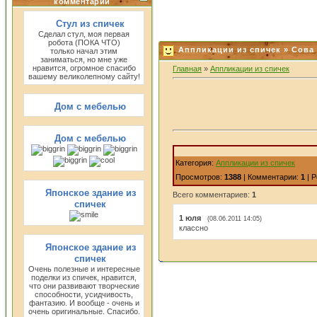
комментарии
Стул из спичек
Сделал стул, моя первая
робота (ПОКА ЧТО)
Аппликации из спичек » Сова
только начал этим
заниматься, но мне уже
нравится, огромное спасибо
Главная
»
Аппликации из спичек
вашему великолепному сайту!
Дом с мебелью
Дом с мебелью
Категория:
Аппликации из спичек
Просмотров:
1388
| Комментарии:
1
| Р
Японское здание из
Всего комментариев:
1
спичек
1
юля
(08.06.2011 14:05)
классно
Японское здание из
спичек
Очень полезные и интересные
поделки из спичек, нравится,
что они развивают творческие
способности, усидчивость,
фантазию. И вообще - очень и
очень оригинальные. Спасибо.