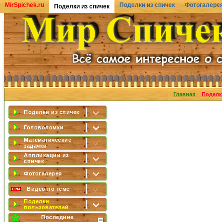
MirSpichek.ru
Поделки из спичек
Фотогалере
Поделки из спичек
Главная
|
Поделк
Поделки из спичек
Головоломки
Математические
задачки
Аппликации из
спичек
Фотогалерея
Видео по теме
Поделки
пользователей
Последние