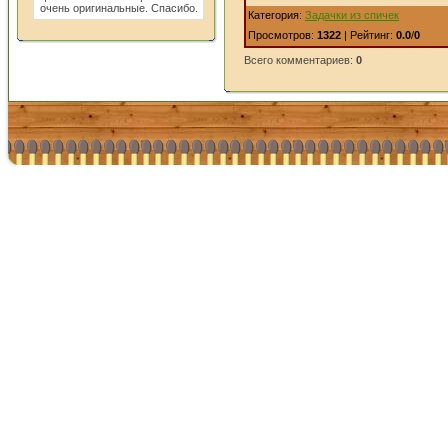
очень оригинальные. Спасибо.
Категория:
Задачки из спичек
Просмотров:
1322
| Рейтинг:
0.0
/
0
Всего комментариев:
0