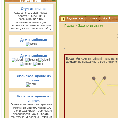
комментарии
Стул из спичек
Сделал стул, моя первая
робота (ПОКА ЧТО)
Задачки из спичек » 10 - 1 = 1
только начал этим
заниматься, но мне уже
нравится, огромное спасибо
Главная
»
Задачки из спичек
вашему великолепному сайту!
Дом с мебелью
Дом с мебелью
Вроде бы совсем лёгкий пример, 
достаточно передвинуть всего одну сп
Японское здание из
спичек
Японское здание из
спичек
Очень полезные и интересные
поделки из спичек, нравится,
что они развивают творческие
способности, усидчивость,
фантазию. И вообще - очень и