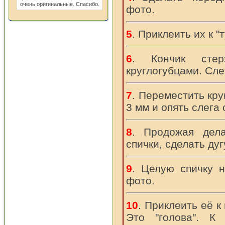
очень оригинальные. Спасибо.
фото.
5
. Приклеить их к "
6
. Кончик стер
круглогубцами. Слег
7
. Переместить кру
3 мм и опять слега 
8
. Продожая дел
спички, сделать дугу
9
. Целую спичку н
фото.
10
. Приклеить её к
Это "голова". К 