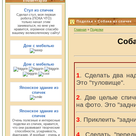
комментарии
Стул из спичек
Сделал стул, моя первая
робота (ПОКА ЧТО)
Поделки » Собака из спичек
только начал этим
заниматься, но мне уже
нравится, огромное спасибо
Главная
»
Поделки
вашему великолепному сайту!
Соба
Дом с мебелью
Дом с мебелью
1
. Сделать два на
Это "туловище".
Японское здание из
спичек
2
. Две целые спич
на фото. Это "задни
Японское здание из
спичек
3
. Приклеить "задни
Очень полезные и интересные
поделки из спичек, нравится,
что они развивают творческие
способности, усидчивость,
4
. Сделать "перед
фантазию. И вообще - очень и