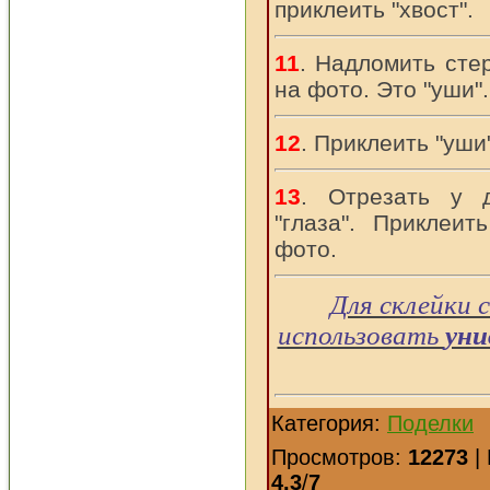
приклеить "хвост".
11
. Надломить стер
на фото. Это "уши".
12
. Приклеить "уши"
13
. Отрезать у д
"глаза". Приклеит
фото.
Для склейки 
использовать
уни
Категория:
Поделки
Просмотров:
12273
|
4.3
/
7