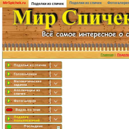
MirSpichek.ru
Поделки из спичек
Фотогалере
Поделки из спичек
Главная
|
Поделк
Поделки из спичек
Головоломки
Математические
задачки
Аппликации из
спичек
Фотогалерея
Видео по теме
Поделки
пользователей
Последние