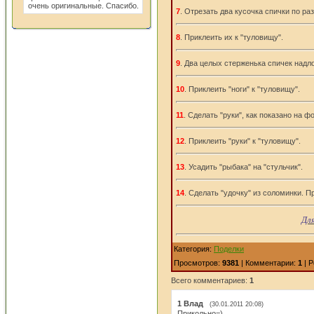
очень оригинальные. Спасибо.
7
. Отрезать два кусочка спички по ра
8
. Приклеить их к "туловищу".
9
. Два целых стерженька спичек надло
10
. Приклеить "ноги" к "туловищу".
11
. Сделать "руки", как показано на фо
12
. Приклеить "руки" к "туловищу".
13
. Усадить "рыбака" на "стульчик".
14
. Сделать "удочку" из соломинки. П
Дл
Категория:
Поделки
Просмотров:
9381
| Комментарии:
1
| Р
Всего комментариев:
1
1
Влад
(30.01.2011 20:08)
Прикольно=)