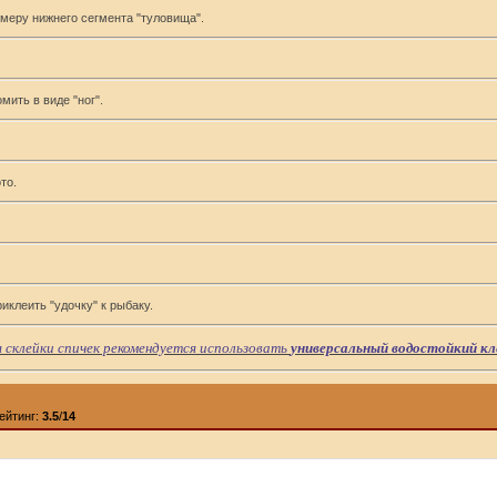
змеру нижнего сегмента "туловища".
мить в виде "ног".
то.
риклеить "удочку" к рыбаку.
я склейки спичек рекомендуется использовать
универсальный водостойкий кл
ейтинг:
3.5
/
14