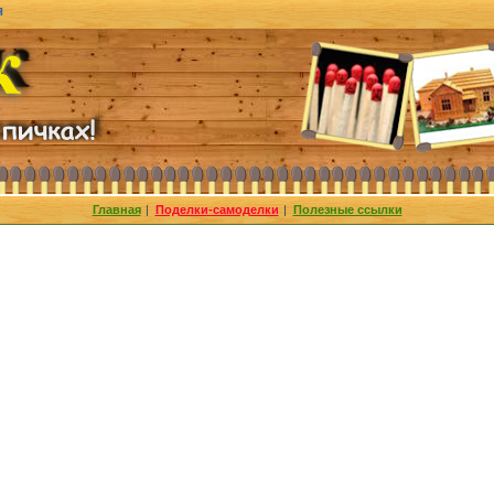
я
Главная
|
Поделки-самоделки
|
Полезные ссылки