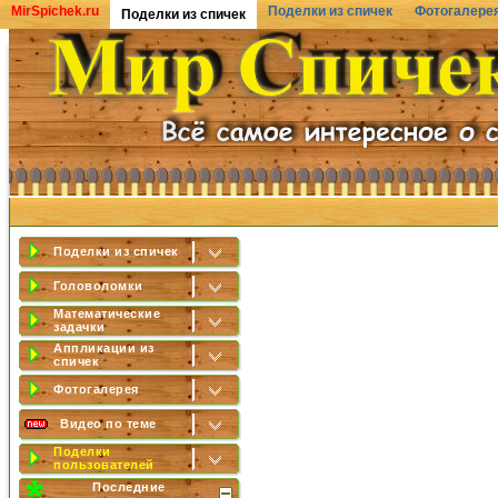
MirSpichek.ru
Поделки из спичек
Фотогалере
Поделки из спичек
Поделки из спичек
Головоломки
Математические
задачки
Аппликации из
спичек
Фотогалерея
Видео по теме
Поделки
пользователей
Последние