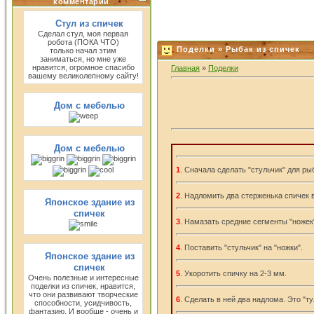
комментарии
Стул из спичек
Сделал стул, моя первая
робота (ПОКА ЧТО)
Поделки » Рыбак из спичек
только начал этим
заниматься, но мне уже
нравится, огромное спасибо
Главная
»
Поделки
вашему великолепному сайту!
Дом с мебелью
Дом с мебелью
1
. Сначала сделать "стульчик" для ры
2
. Надломить два стерженька спичек в
Японское здание из
спичек
3
. Намазать средние сегменты "ножек
4
. Поставить "стульчик" на "ножки".
Японское здание из
спичек
5
. Укоротить спичку на 2-3 мм.
Очень полезные и интересные
поделки из спичек, нравится,
что они развивают творческие
6
. Сделать в ней два надлома. Это "ту
способности, усидчивость,
фантазию. И вообще - очень и