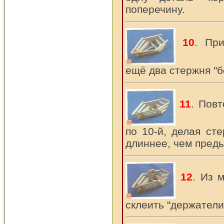
поперечину.
10
. При
ещё два стержня "б
11
. Повт
по 10-й, делая сте
длиннее, чем пред
12
. Из 
склеить "держатели"