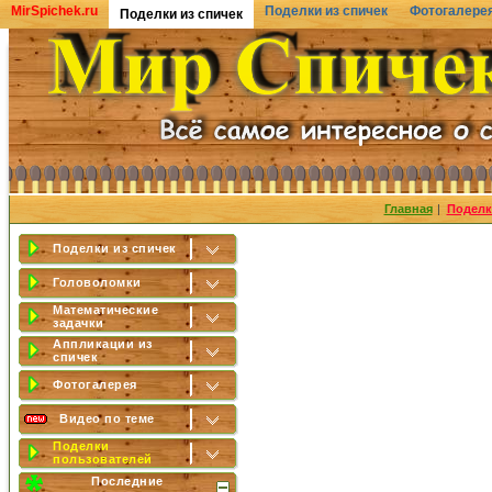
MirSpichek.ru
Поделки из спичек
Фотогалере
Поделки из спичек
Главная
|
Поделк
Поделки из спичек
Головоломки
Математические
задачки
Аппликации из
спичек
Фотогалерея
Видео по теме
Поделки
пользователей
Последние