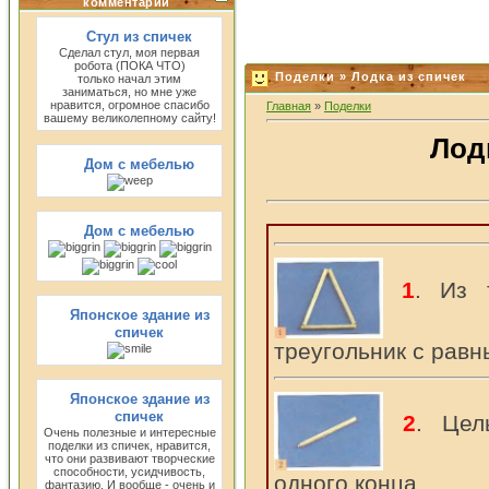
комментарии
Стул из спичек
Сделал стул, моя первая
робота (ПОКА ЧТО)
Поделки » Лодка из спичек
только начал этим
заниматься, но мне уже
нравится, огромное спасибо
Главная
»
Поделки
вашему великолепному сайту!
Лод
Дом с мебелью
Дом с мебелью
1
. Из 
Японское здание из
спичек
треугольник с рав
Японское здание из
спичек
2
. Цел
Очень полезные и интересные
поделки из спичек, нравится,
что они развивают творческие
способности, усидчивость,
одного конца.
фантазию. И вообще - очень и