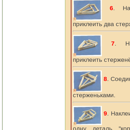
6
. На
приклеить два стерж
7
. Н
приклеить стерженёк
8
. Соеди
стерженьками.
9
. Накле
одну деталь "кор