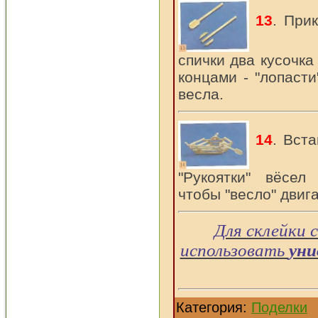
13
. При
спички два кусочк
концами - "лопасти
весла.
14
. Вста
"Рукоятки" вёсел
чтобы "весло" двиг
Для склейки 
использовать
уни
Категория:
Поделки