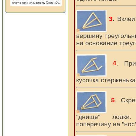
очень оригинальные. Спасибо.
3
. Вклеи
вершину треугольни
на основание треуг
4
. При
кусочка стерженька
5
. Скре
"днище" лодки.
поперечину на "нос"