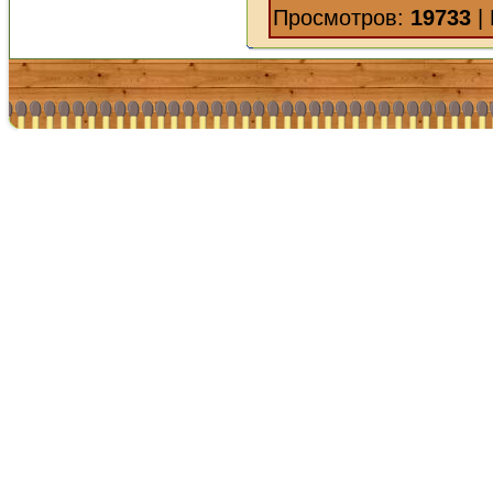
Просмотров:
19733
|